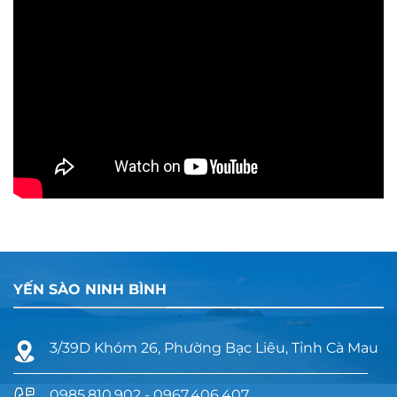
YẾN SÀO NINH BÌNH
3/39D Khóm 26, Phường Bạc Liêu, Tỉnh Cà Mau
0985.810.902 - 0967.406.407