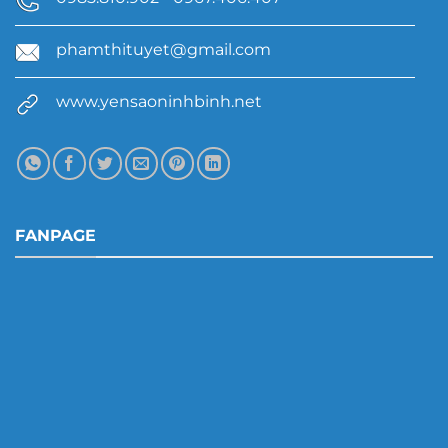
phamthituyet@gmail.com
www.yensaoninhbinh.net
FANPAGE